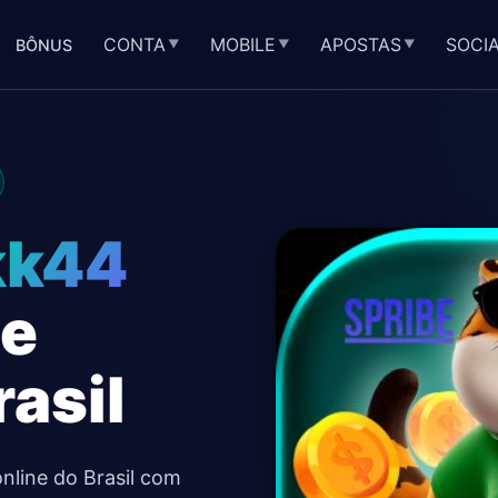
CONTA
MOBILE
APOSTAS
SOCI
BÔNUS
▼
▼
▼
kk44
ne
asil
nline do Brasil com