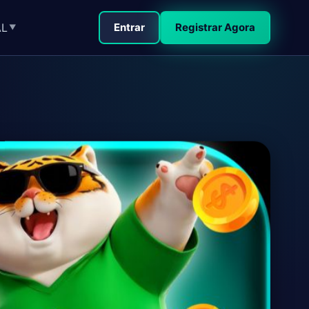
AL
Entrar
Registrar Agora
▼