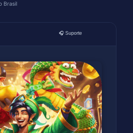
 Brasil
🎧 Suporte