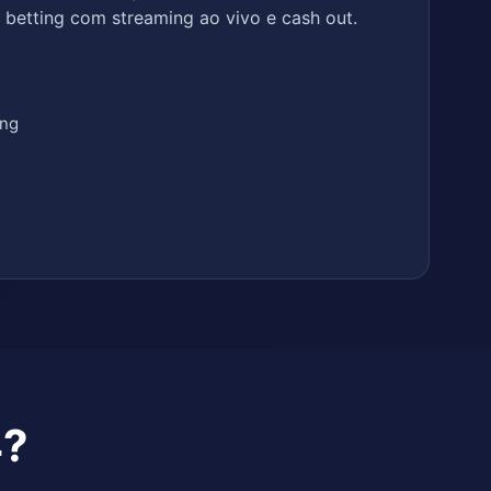
betting com streaming ao vivo e cash out.
ing
4?