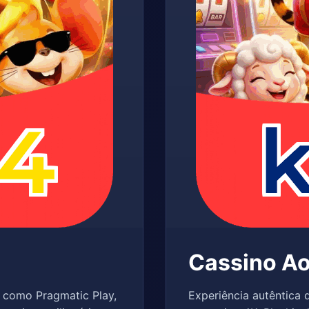
Cassino Ao
s como Pragmatic Play,
Experiência autêntica 