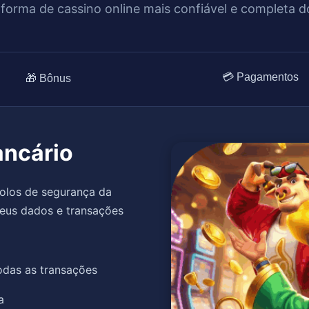
aforma de cassino online mais confiável e completa do
💳 Pagamentos
🎁 Bônus
ancário
olos de segurança da
 seus dados e transações
odas as transações
a