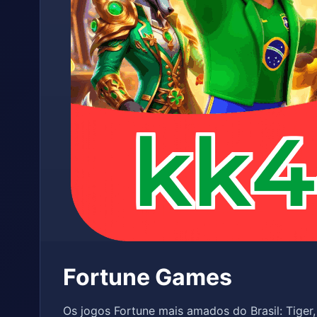
Fortune Games
Os jogos Fortune mais amados do Brasil: Tiger,